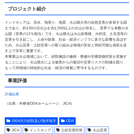
プロジェクト紹介
インドネシアは、洪水、地滑り、地震、火山噴火等の自然災害が多発する国
土であり、約130の活火山を含む500以上の火山が存在し、世界でも有数の火
山国（世界の13％相当）です。火山噴火は火山灰堆積、火砕流、土石流等の
災害を引き起こし、人命や財産、社会・経済インフラに多大な影響を及ぼす
ため、火山災害・土砂災害への取り組みは地域の安全と持続可能な成長を促
す上で非常に重要です。
本事業は火山地域において、砂防施設の修繕・整備や非構造物対策を実施す
ることにより、火山噴火による被害からの復旧や災害リスクの削減を図り、
もって同地域の持続的な社会・経済の発展に寄与するものです。
事業評価
評価結果
（出典：外務省ODAホームページ、JICA)
0904河川砂防及び海岸海洋
ODA
JICA
インドネシア
土砂災害対策
火山災害