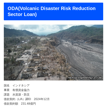
ODA(Volcanic Disaster Risk Reduction
Sector Loan)
国名 インドネシア
事業 有償資金協力
課題 水資源・防災
借款契約（L/A）調印 2024年12月
借款契約額 231.48億円