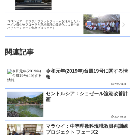
コロンビア：デジタルプラットフォームを活用したル
ーメン微生物フローラと草地管理の最適化による牛肉
バリューチェーン創出プロジェクト
関連記事
令和元年(2019年)台風19号に関する情
報
2019-10-14
セントルシア：ショゼール漁港改善計
画
2024-08-15
マラウイ：中等理数科現職教員再訓練
プロジェクト フェーズ2