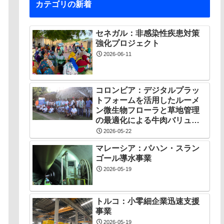
カテゴリの新着
セネガル：非感染性疾患対策
強化プロジェクト
2026-06-11
コロンビア：デジタルプラッ
トフォームを活用したルーメ
ン微生物フローラと草地管理
の最適化による牛肉バリュー
チェーン創出プロジェクト
2026-05-22
マレーシア：パハン・スラン
ゴール導水事業
2026-05-19
トルコ：小零細企業迅速支援
事業
2026-05-19