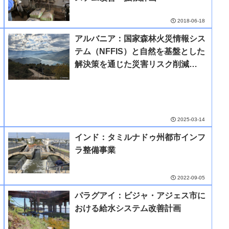
2018-06-18
アルバニア：国家森林火災情報シス
テム（NFFIS）と自然を基盤とした
解決策を通じた災害リスク削減
（NbS-DRR）実施能力向上プロジ
ェクト
2025-03-14
インド：タミルナドゥ州都市インフ
ラ整備事業
2022-09-05
パラグアイ：ビジャ・アジェス市に
おける給水システム改善計画