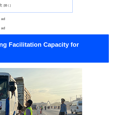
次
ad
ad
g Facilitation Capacity for