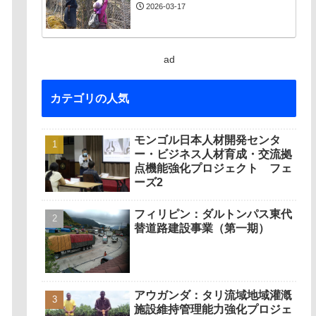
2026-03-17
ad
カテゴリの人気
モンゴル日本人材開発センタ
ー・ビジネス人材育成・交流拠
点機能強化プロジェクト フェ
ーズ2
フィリピン：ダルトンパス東代
替道路建設事業（第一期）
アウガンダ：タリ流域地域灌漑
施設維持管理能力強化プロジェ