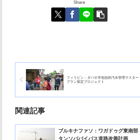
Share
フィリピン：ダバオ市包括的汚水管理マスター
プラン策定プロジェクト
関連記事
ブルキナファソ：ワガドゥグ東南部
タンソババイパス道路改善計画