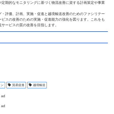
や定期的なモニタリングに基づく物流改善に資する計画策定や事業
。
グ・評価、計画、実施・促進と越境輸送改善のためのファシリテー
ービスの改善のための実施・促進能力の強化を図ります。これをも
流サービスの質の改善を目指します。
ラン
貿易促進
越境輸送
ad
ad