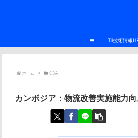
≡
Tii技術情報H
ホーム
ODA
カンボジア：物流改善実施能力向