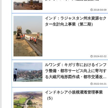
2018-04-09
インド：ラジャスタン州水資源セク
ター生計向上事業（第二期）
2024-02-22
ルワンダ：キガリ市におけるインフ
ラ整備・都市サービス向上に寄与す
る大縮尺地形図作成・都市交通改善
プロジェクト
2022-04-21
インドネシア小規模灌漑管理事業
（5）