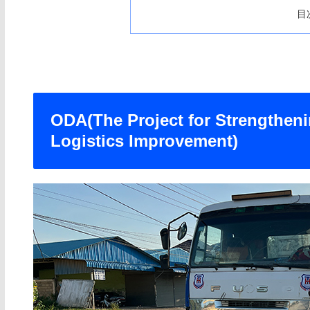
目
ODA(The Project for Strengthenin
Logistics Improvement)