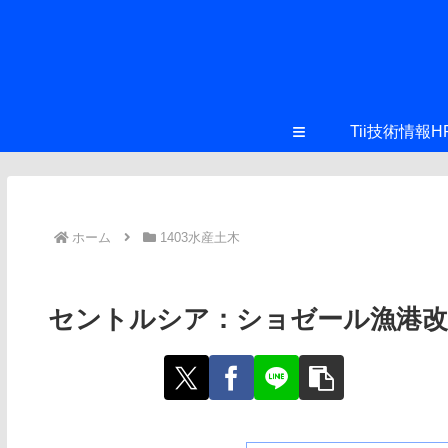
≡
Tii技術情報H
ホーム
1403水産土木
セントルシア：ショゼール漁港改