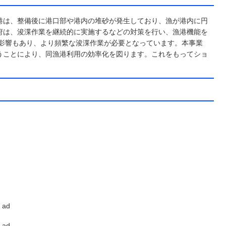
港は、整備後に港口部や港内の堆砂が発生しており、漁が港内に円
府は、浚渫作業を継続的に実施するなどの対策を行い、漁港機能を
の影響もあり、より頻繁な浚渫作業が必要となっています。本事業
うことにより、同漁港利用の効率化を図ります。これをもってショ
ad
ad