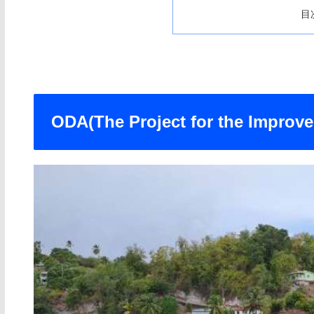
目
ODA(The Project for the Improve