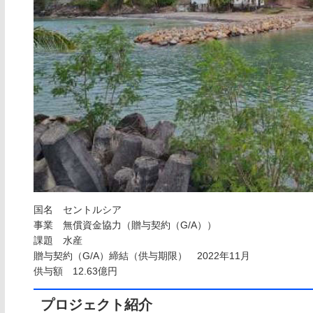
国名 セントルシア
事業 無償資金協力（贈与契約（G/A））
課題 水産
贈与契約（G/A）締結（供与期限） 2022年11月
供与額 12.63億円
プロジェクト紹介