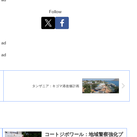
Follow
ad
ad
タンザニア：キゴマ港改修計画
コートジボワール：地域警察強化プ