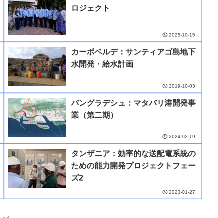
ロジェクト
2025-10-15
カーボベルデ：サンティアゴ島地下
水開発・給水計画
2019-10-03
バングラデシュ：マタバリ港開発事
業（第二期）
2024-02-19
タンザニア：効率的な送配電系統の
ための能力開発プロジェクトフェー
ズ2
2023-01-27