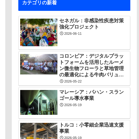
カテゴリの新着
セネガル：非感染性疾患対策
強化プロジェクト
2026-06-11
コロンビア：デジタルプラッ
トフォームを活用したルーメ
ン微生物フローラと草地管理
の最適化による牛肉バリュー
チェーン創出プロジェクト
2026-05-22
マレーシア：パハン・スラン
ゴール導水事業
2026-05-19
トルコ：小零細企業迅速支援
事業
2026-05-19