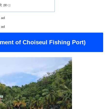
次
ad
ad
ment of Choiseul Fishing Port)