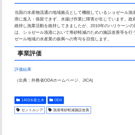
当国の水産物流通の地域拠点として機能しているショゼール漁
滑に進入・係留できず、水揚げ作業に障害が生じています。政
維持し漁業活動を維持してきましたが、2010年のハリケーン
は、ショゼール漁港において堆砂軽減のための施設改善等を行
ゼール地域の水産業の振興への寄与を目指します。
事業評価
評価結果
（出典：外務省ODAホームページ、JICA)
1403水産土木
ODA
セントルシア
漁港堆砂軽減施設改善