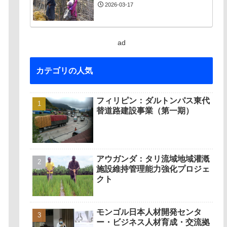
2026-03-17
ad
カテゴリの人気
フィリピン：ダルトンパス東代
替道路建設事業（第一期）
アウガンダ：タリ流域地域灌漑
施設維持管理能力強化プロジェ
クト
モンゴル日本人材開発センタ
ー・ビジネス人材育成・交流拠