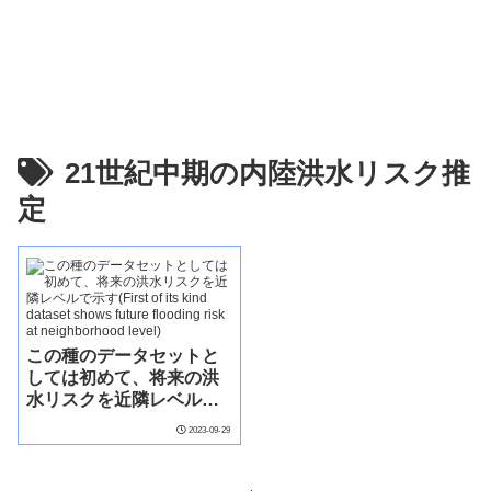
21世紀中期の内陸洪水リスク推
定
この種のデータセットと
しては初めて、将来の洪
水リスクを近隣レベルで
示す(First of its kind
2023-09-29
dataset shows future
flooding risk at
neighborhood level)