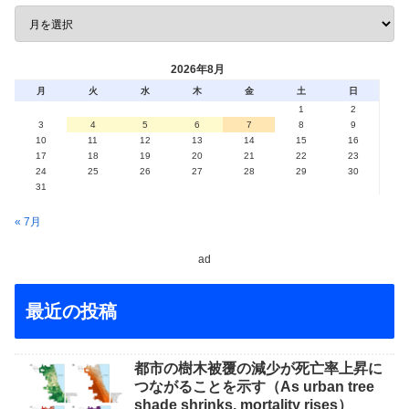
2026年8月
月
火
水
木
金
土
日
1
2
3
4
5
6
7
8
9
10
11
12
13
14
15
16
17
18
19
20
21
22
23
24
25
26
27
28
29
30
31
« 7月
ad
最近の投稿
都市の樹木被覆の減少が死亡率上昇に
つながることを示す（As urban tree
shade shrinks, mortality rises）