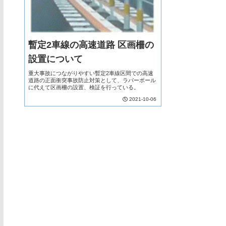
暫定2車線の高速道路 区画柵の
設置について
重大事故につながりやすい暫定2車線区間での高速
道路の正面衝突事故防止対策として、ラバーポール
に代えて区画柵の設置、検証を行っている。
2021-10-06