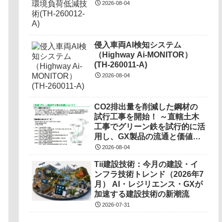
2026-08-04
侵入車両AI検知システム
（Highway Ai-MONITOR）
(TH-260011-A)
2026-08-04
CO2排出量を削減した鋼材の
試行工事を開始！ ～直轄土木
工事でグリーン鉄を試行的に活
用し、GX製品の流通と価値の
調査を実施～
2026-08-04
Tii建設技術：今月の建設・イ
ンフラ技術トレンド（2026年7
月） AI・レジリエンス・GXが
加速する建設技術の新潮流
2026-07-31