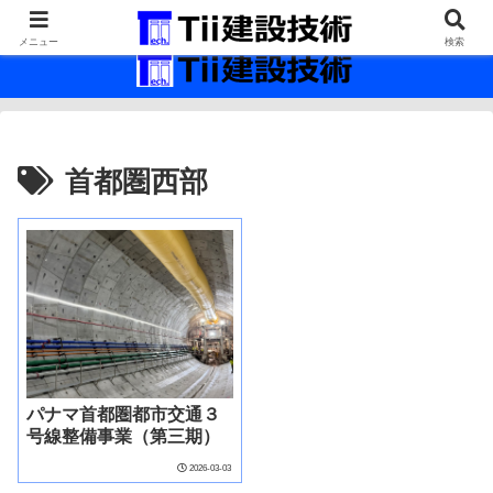
最新の建設技術の情報インフラ。
メニュー
検索
首都圏西部
パナマ首都圏都市交通３
号線整備事業（第三期）
2026-03-03