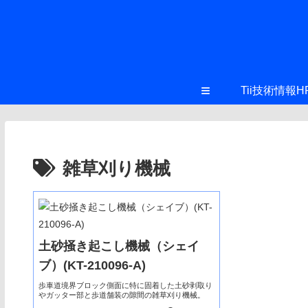
≡
Tii技術情報H
雑草刈り機械
土砂掻き起こし機械（シェイ
ブ）(KT-210096-A)
歩車道境界ブロック側面に特に固着した土砂剥取り
やガッター部と歩道舗装の隙間の雑草刈り機械。