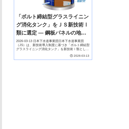
「ボルト締結型グラスライニン
グ消化タンク」をＪＳ新技術Ⅰ
類に選定 ― 鋼板パネルの地上
組立工法で、建設・維持管理の
2026-03-13 日本下水道事業団日本下水道事業団
（JS）は、新技術導入制度に基づき「ボルト締結型
省力化とLCC削減を実現 ―
グラスライニング消化タンク」を新技術Ⅰ類として
選定した。本技術は鋼板パネルをボルトで締結して
2026-03-13
地上で組み立てる工法を採用し、足場を必要とし
な...