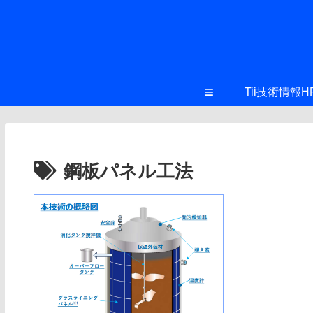
≡
Tii技術情報H
鋼板パネル工法