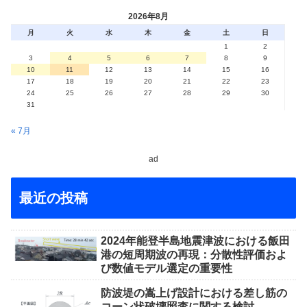
2026年8月
月
火
水
木
金
土
日
1
2
3
4
5
6
7
8
9
10
11
12
13
14
15
16
17
18
19
20
21
22
23
24
25
26
27
28
29
30
31
« 7月
ad
最近の投稿
2024年能登半島地震津波における飯田
港の短周期波の再現：分散性評価およ
び数値モデル選定の重要性
防波堤の嵩上げ設計における差し筋の
コーン状破壊照査に関する検討