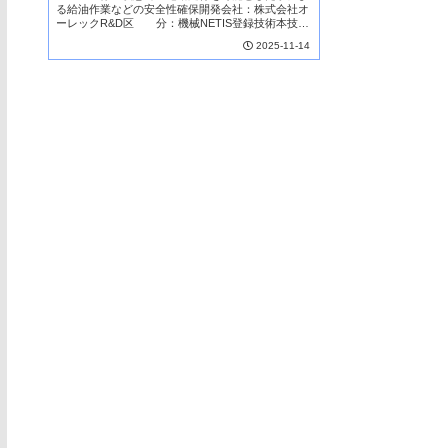
る給油作業などの安全性確保開発会社：株式会社オ
ーレックR&D区 分：機械NETIS登録技術本技術
は電動走行が可能な遠隔操作式草刈機で、従来は肩
2025-11-14
掛式草刈機で対応していた。本技術の活用により、
作業...