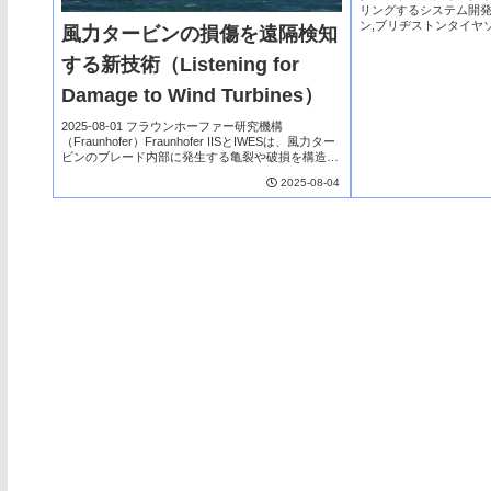
リングするシステム開
ン,ブリヂストンタイヤ
風力タービンの損傷を遠隔検知
式会社区 分：システム
は、タイヤの空気圧を
する新技術（Listening for
TPMS...
Damage to Wind Turbines）
2025-08-01 フラウンホーファー研究機構
（Fraunhofer）Fraunhofer IISとIWESは、風力ター
ビンのブレード内部に発生する亀裂や破損を構造音
からリアルタイムで検知する新技術を開発した。セ
2025-08-04
ンサーと信号処理チップを内...