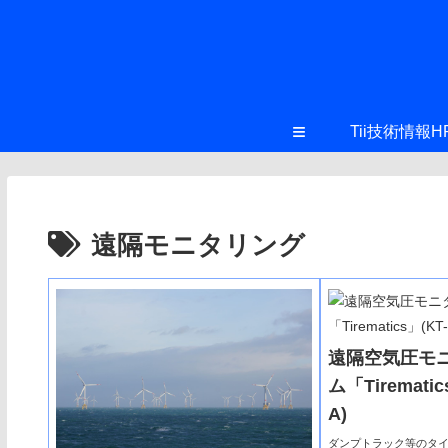
≡
Tii技術情報H
遠隔モニタリング
遠隔空気圧モ
ム「Tirematic
A)
ダンプトラック等のタ