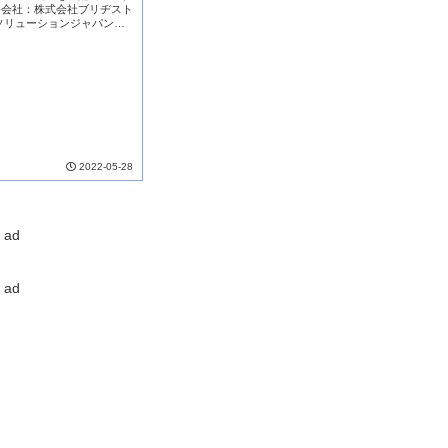
発会社：株式会社ブリヂスト
ソリューションジャパン株
NETIS登録技術本技術
遠隔にてモニタリングできる
2022-05-28
ad
ad