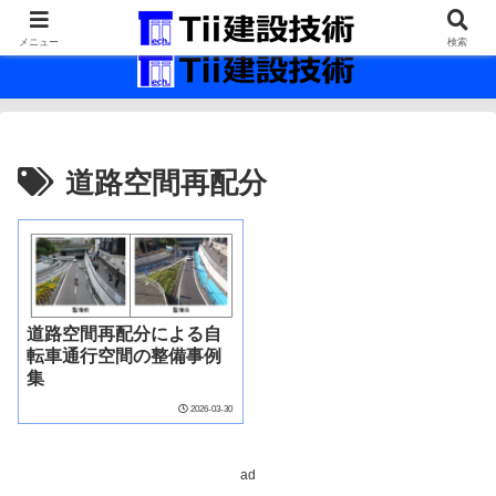
最新の建設技術の情報インフラ。
メニュー
検索
道路空間再配分
道路空間再配分による自
転車通行空間の整備事例
集
2026-03-30
ad