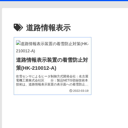
道路情報表示
道路情報表示装置の着雪防止対
策(HK-210012-A)
吹雪センサによるヒータ制御方式開発会社：名古屋
電機工業株式会社区 分：製品NETIS登録技術本
技術は、道路情報表示装置の表示面への着雪防止機
能について「吹雪センサによるヒータ制御方式」で
2022-03-19
行うものであり、従来は、「降雪センサによるヒー
タ制御...