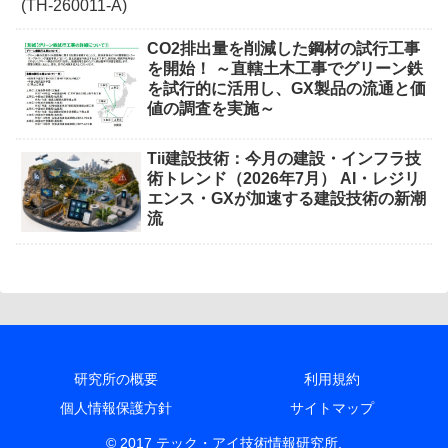
CO2排出量を削減した鋼材の試行工事
を開始！ ～直轄土木工事でグリーン鉄
を試行的に活用し、GX製品の流通と価
値の調査を実施～
Tii建設技術：今月の建設・インフラ技
術トレンド（2026年7月） AI・レジリ
エンス・GXが加速する建設技術の新潮
流
研究所の概要
利用規約
個人情報保護方針
サイトマップ
© 2017 テック・アイ技術情報研究所.