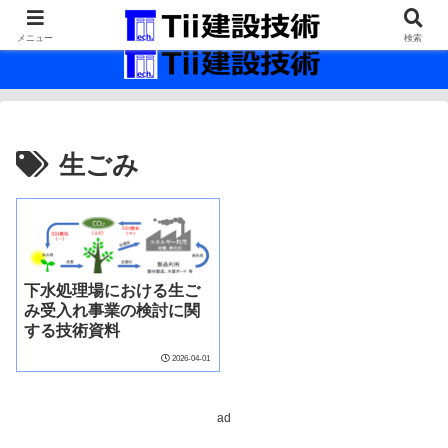
最新の建設技術の情報インフラ。
メニュー
検索
生ごみ
下水処理場における生ご
み受入れ事業の検討に関
する技術資料
2026-04-01
ad