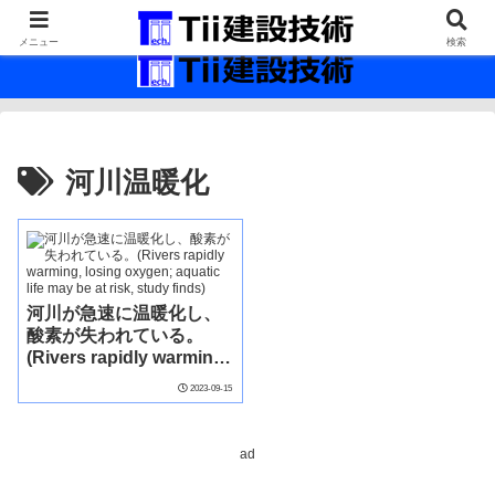
最新の建設技術の情報インフラ。
メニュー
検索
河川温暖化
河川が急速に温暖化し、
酸素が失われている。
(Rivers rapidly warming,
losing oxygen; aquatic
2023-09-15
life may be at risk, study
finds)
ad