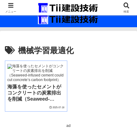
最新の建設技術の情報インフラ。
メニュー
検索
機械学習最適化
海藻を使ったセメントが
コンクリートの炭素排出
を削減（Seaweed-
infused cement could
2025-07-18
cut concrete’s carbon
footprint）
ad