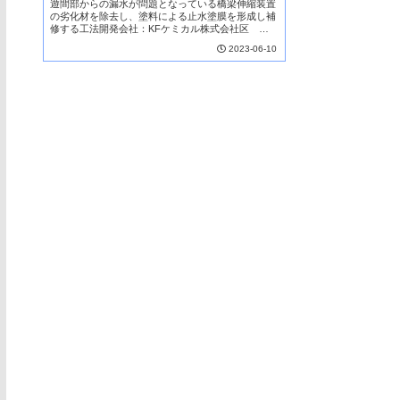
遊間部からの漏水が問題となっている橋梁伸縮装置
の劣化材を除去し、塗料による止水塗膜を形成し補
修する工法開発会社：KFケミカル株式会社区
分：工法NETIS登録技術本技術は、遊間部からの漏
2023-06-10
水が問題となっている橋梁の伸縮装置の劣化した伸
縮ゴム...