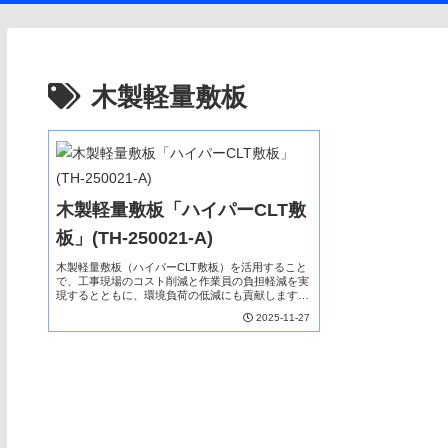
木製軽量敷板
木製軽量敷板「ハイパーCLT敷
板」(TH-250021-A)
木製軽量敷板（ハイパーCLT敷板）を活用すること
で、工事現場のコスト削減と作業員の負担軽減を実
現するとともに、環境負荷の低減にも貢献します。
開発会社：株式会社カイタク、株式会社エナジーフ
2025-11-27
ロント、就実大学、島根大学区 分：材料NETIS
登録...