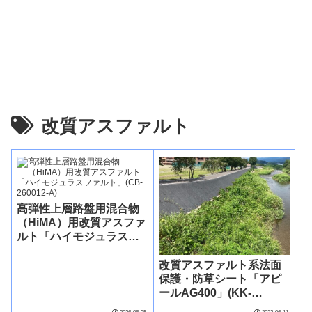
改質アスファルト
高弾性上層路盤用混合物
（HiMA）用改質アスファ
ルト「ハイモジュラスフ
ァルト」(CB-260012-A)
改質アスファルト系法面
保護・防草シート「アピ
ールAG400」(KK-
220023-A)