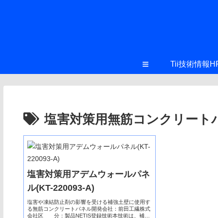
≡
Tii技術情報H
塩害対策用無筋コンクリート
塩害対策用アデムウォールパネ
ル(KT-220093-A)
塩害や凍結防止剤の影響を受ける補強土壁に使用す
る無筋コンクリートパネル開発会社：前田工繊株式
会社区 分：製品NETIS登録技術本技術は、補強