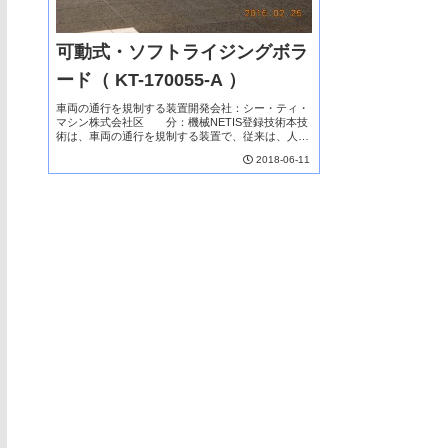
可動式・ソフトライジングボラ
ード（ KT-170055-A ）
車両の通行を規制する装置開発会社：シー・ティ・
マシン株式会社区 分：機械NETIS登録技術本技
術は、車両の通行を規制する装置で、従来は、人手
による鋼製のA型バリケードで対応していた。本技
2018-06-11
術の活用により、車両・歩行者との衝突・接触時に
おける...