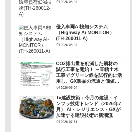
2026-08-04
侵入車両AI検知システム
（Highway Ai-MONITOR）
(TH-260011-A)
2026-08-04
CO2排出量を削減した鋼材の
試行工事を開始！ ～直轄土木
工事でグリーン鉄を試行的に活
用し、GX製品の流通と価値の
調査を実施～
2026-08-04
Tii建設技術：今月の建設・イ
ンフラ技術トレンド（2026年7
月） AI・レジリエンス・GXが
加速する建設技術の新潮流
2026-07-31