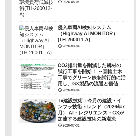
2026-08-04
侵入車両AI検知システム
（Highway Ai-MONITOR）
(TH-260011-A)
2026-08-04
CO2排出量を削減した鋼材の
試行工事を開始！ ～直轄土木
工事でグリーン鉄を試行的に活
用し、GX製品の流通と価値の
調査を実施～
2026-08-04
Tii建設技術：今月の建設・イ
ンフラ技術トレンド（2026年7
月） AI・レジリエンス・GXが
加速する建設技術の新潮流
2026-07-31