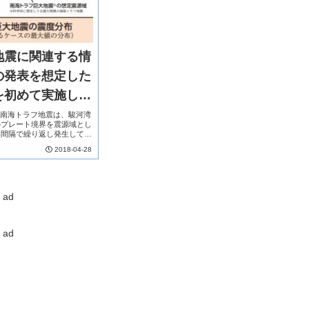
地震に関連する情
の発表を想定した
を初めて実施しま
）
交通省南海トラフ地震は、駿河湾
のプレート境界を震源域とし
年間隔で繰り返し発生してき
回の地震の発生から７０年以
2018-04-28
、発生の切迫性が高まって
ad
ad