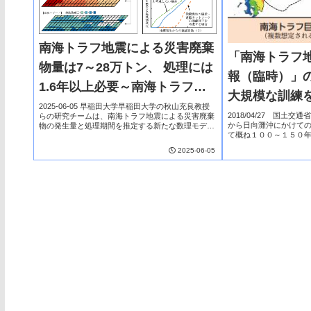
南海トラフ地震による災害廃棄
「南海トラフ
物量は7～28万トン、 処理には
報（臨時）」
1.6年以上必要～南海トラフ地
大規模な訓練
震影響域の早期復興とレジリエ
2025-06-05 早稲田大学早稲田大学の秋山充良教授
す（５月７日
2018/04/27 国土
らの研究チームは、南海トラフ地震による災害廃棄
ンス強化を目指して～
から日向灘沖にかけて
物の発生量と処理期間を推定する新たな数理モデル
て概ね１００～１５０
を開発しました。このモデルは、地震や津波による
た大規模地震です。前
被害を受けた廃棄物処理施設や道路ネットワーク
2025-06-05
上が経過した現在では
な...
き...