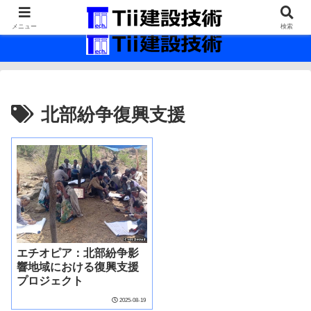
最新の建設技術の情報インフラ。
メニュー
検索
北部紛争復興支援
エチオピア：北部紛争影
響地域における復興支援
プロジェクト
2025-08-19