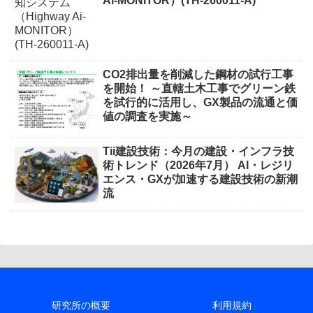
Ai-MONITOR）(TH-260011-A)
CO2排出量を削減した鋼材の試行工事
を開始！ ～直轄土木工事でグリーン鉄
を試行的に活用し、GX製品の流通と価
値の調査を実施～
Tii建設技術：今月の建設・インフラ技
術トレンド（2026年7月） AI・レジリ
エンス・GXが加速する建設技術の新潮
流
研究所の概要
利用規約