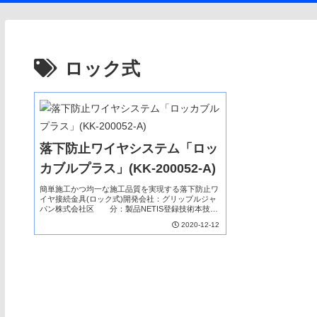
ロック式
落下防止ワイヤシステム「ロッ
カブルプラス」(KK-200052-A)
簡単施工かつ均一な施工品質を実現する落下防止ワ
イヤ接続金具(ロック式)開発会社：グリップルジャ
パン株式会社区 分：製品NETIS登録技術本技術
は、落下防止対策において、新しい接続方法を採用
2020-12-12
した加工済みワイヤと接続金具の製品技術であり、
従来...