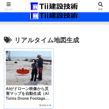
最新の建設技術の情報インフラ。
メニュー
検索
リアルタイム地図生成
AIがドローン映像から災
害マップを自動生成（AI
Turns Drone Footage
Into Disaster Response
2025-07-29
Maps In Minutes）