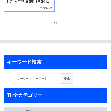
もたらす可能性（Adding
Batteries to Hydropower
2026-01-13
Facilities Could Increase
Dam Lifespan, Potential
Revenue）
ad
キーワード検索
Tii全カテゴリー