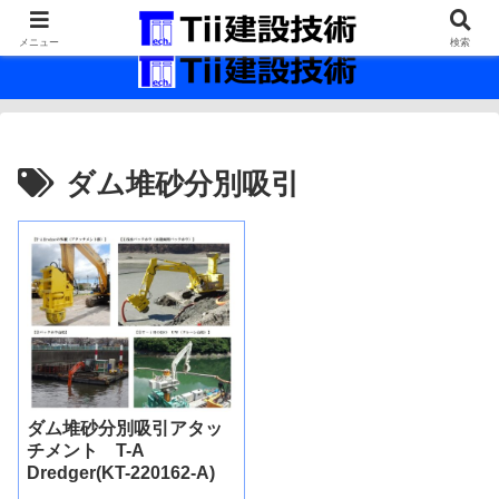
最新の建設技術の情報インフラ。
メニュー
検索
ダム堆砂分別吸引
ダム堆砂分別吸引アタッ
チメント T-A
Dredger(KT-220162-A)