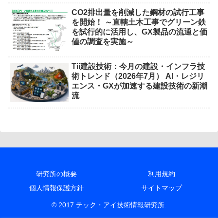
CO2排出量を削減した鋼材の試行工事
を開始！ ～直轄土木工事でグリーン鉄
を試行的に活用し、GX製品の流通と価
値の調査を実施～
Tii建設技術：今月の建設・インフラ技
術トレンド（2026年7月） AI・レジリ
エンス・GXが加速する建設技術の新潮
流
研究所の概要
利用規約
個人情報保護方針
サイトマップ
© 2017 テック・アイ技術情報研究所.