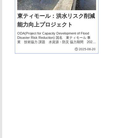
東ティモール：洪水リスク削減
能力向上プロジェクト
ODA(Project for Capacity Development of Flood
Disaster Risk Reduction) 国名 東ティモール 事
業 技術協力 課題 水資源・防災 協力期間 2024
年10月～プロジェクト紹...
2025-08-20