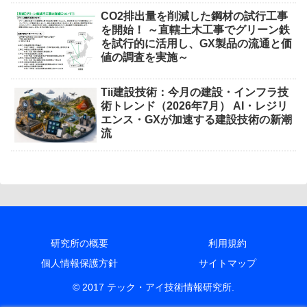
CO2排出量を削減した鋼材の試行工事
を開始！ ～直轄土木工事でグリーン鉄
を試行的に活用し、GX製品の流通と価
値の調査を実施～
Tii建設技術：今月の建設・インフラ技
術トレンド（2026年7月） AI・レジリ
エンス・GXが加速する建設技術の新潮
流
研究所の概要
利用規約
個人情報保護方針
サイトマップ
© 2017 テック・アイ技術情報研究所.