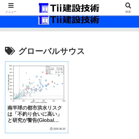
最新の建設技術の情報インフラ。
メニュー
検索
グローバルサウス
南半球の都市洪水リスク
は「不釣り合いに高い」
と研究が警告(Global
South Faces
2025-08-20
“Disproportionately
High” Urban Flood Risk,