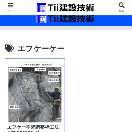
最新の建設技術の情報インフラ。
メニュー
検索
エフケーケー
エフケー不陸調整枠工法