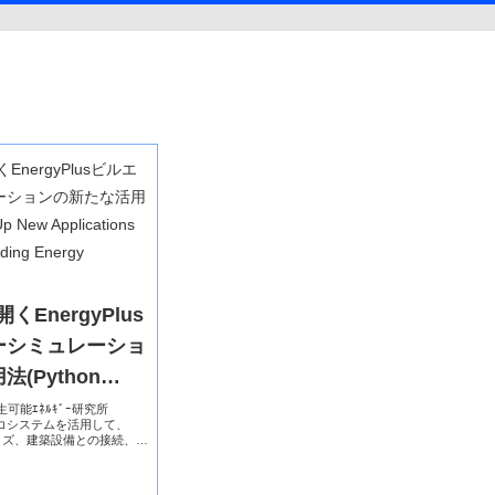
くEnergyPlus
ーシミュレーショ
(Python
 Applications
立再生可能ｴﾈﾙｷﾞｰ研究所
そのエコシステムを活用して、
s Building
タマイズ、建築設備との接続、リ
ションへの組み込みなどが可
tion)