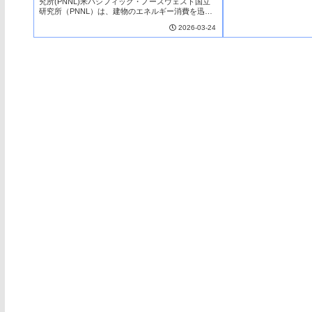
究所(PNNL)米パシフィック・ノースウェスト国立
Modeling）
研究所（PNNL）は、建物のエネルギー消費を迅速
に解析・最適化できるAIツールを開発した。このAI
2026-03-24
ボットは、従来は専門家が長時間かけて...