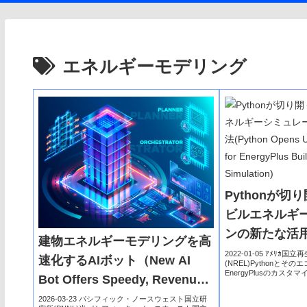
エネルギーモデリング
Pythonが切り開
ビルエネルギ
ンの新たな活用法
建物エネルギーモデリングを高
Opens Up New
2022-01-05 ｱﾒﾘｶ国
速化するAIボット（New AI
(NREL)Pythonと
for EnergyPlu
EnergyPlusのカス
Bot Offers Speedy, Revenue-
アルタイムアプリケー
Energy Simula
能になりました。User...
Saving Building Energy
2026-03-23 パシフィック・ノースウェスト国立研