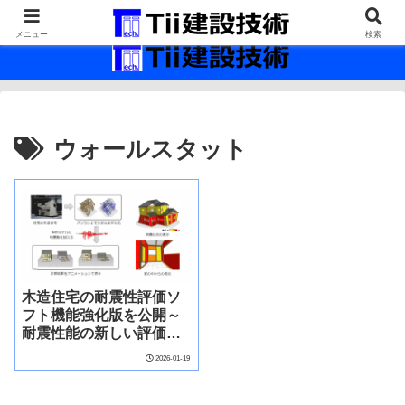
最新の建設技術の情報インフラ。
メニュー
検索
ウォールスタット
木造住宅の耐震性評価ソ
フト機能強化版を公開～
耐震性能の新しい評価指
標～
2026-01-19