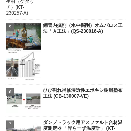
鋼管内掘削（水中掘削）オムパロス工
法「Ａ工法」(QS-230016-A)
ひび割れ補修浸透性エポキシ樹脂塗布
工法 (CB-130007-VE)
ダンプトラック用アスファルト合材温
度測定器 「昇らーず温度計」 (KT-