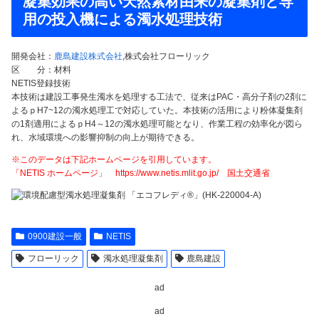
凝集効果の高い天然素材由来の凝集剤と専
用の投入機による濁水処理技術
開発会社：
鹿島建設株式会社
,株式会社フローリック
区 分：材料
NETIS登録技術
本技術は建設工事発生濁水を処理する工法で、従来はPAC・高分子剤の2剤に
よるｐH7~12の濁水処理工で対応していた。本技術の活用により粉体凝集剤
の1剤適用によるｐH4～12の濁水処理可能となり、作業工程の効率化が図ら
れ、水域環境への影響抑制の向上が期待できる。
※このデータは下記ホームページを引用しています。
「NETIS ホームページ」 https://www.netis.mlit.go.jp/ 国土交通省
0900建設一般
NETIS
フローリック
濁水処理凝集剤
鹿島建設
ad
ad