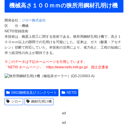
機械高さ１００ｍｍの狭所用鋼材孔明け機
開発会社：
ジロー株式会社
区 分：機械
NETIS登録技術
本技術は、橋梁上部工に関する技術である。狭所用鋼材孔明け機で、高さ１
００ｍｍ以上の隙間での孔明けを可能にした。従来は、ガス（酸素・アセチ
レン）切断で対応していた。本技術の活用により、省力化と、工程の短縮に
伴う経済性の向上が期待できる。
※このデータは下記ホームページを引用しています。
「NETIS ホームページ」 https://www.netis.mlit.go.jp/ 国土交通省
0902鋼構造及びコンクリート
NETIS
ジロー
鋼材孔明け機
ad
ad