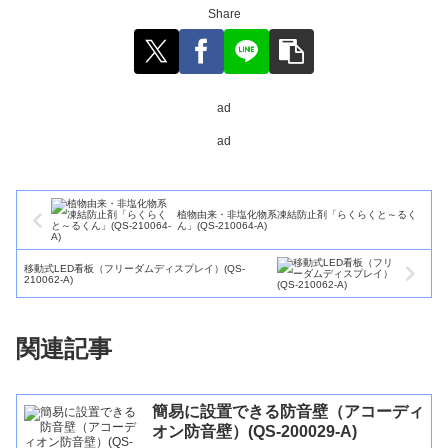
Share
ad
ad
植物由来・非塩化物系凍結防止剤「らくらくと～るく
ん」(QS-210064-A)
移動式LED看板（フリーダムディスプレイ）(QS-
210062-A)
関連記事
簡易に設置できる防音壁（アコーディ
オン防音壁）(QS-200029-A)