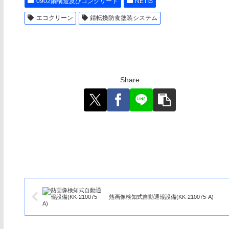
0902鋼構造及びコンクリート
NETIS
エコクリーン
錆転換防食塗装システム
Share
熱画像検知式自動通報設備(KK-210075-A)