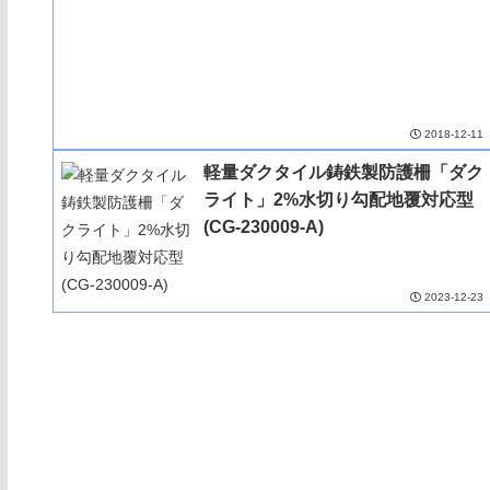
2018-12-11
軽量ダクタイル鋳鉄製防護柵「ダク
ライト」2%水切り勾配地覆対応型
(CG-230009-A)
2023-12-23