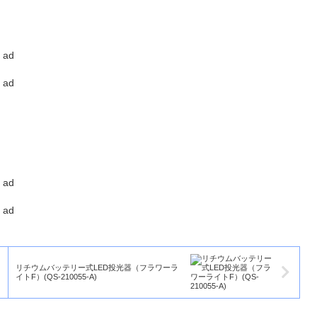
ad
ad
ad
ad
リチウムバッテリー式LED投光器（フラワーラ
イトF）(QS-210055-A)