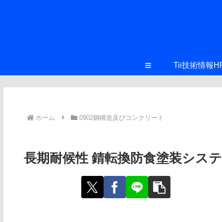
≡
Tii技術情報H
ホーム
0902鋼構造及びコンクリート
長期耐候性 錆転換防食塗装システム 「D