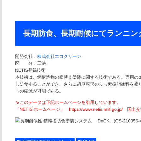
長期防食、長期耐候にてランニン
開発会社：
株式会社エコクリーン
区 分：工法
NETIS登録技術
本技術は、鋼構造物の塗替え塗装に関する技術である。専用の
し防食することができ、さらに超厚膜形のふっ素樹脂塗料を塗
トの縮減が可能である。
※このデータは下記ホームページを引用しています。
「NETIS ホームページ」 https://www.netis.mlit.go.jp/ 国