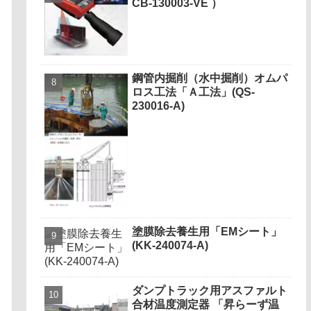
CB-130003-VE ）
鋼管内掘削（水中掘削）オムパ
ロス工法「Ａ工法」(QS-
230016-A)
塗膜除去養生用「EMシート」
(KK-240074-A)
ダンプトラック用アスファルト
合材温度測定器 「昇らーず温