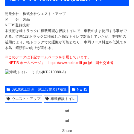
開発会社：株式会社ウエスト・アップ
区 分：製品
NETIS登録技術
本技術は軽トラックに積載可能な仮設トイレで、車載のまま使用する事がで
きる。従来は2tトラックに積載した仮設トイレで対応していたが、本技術の
活用により、軽トラックでの運搬が可能となり、車両リース料金を低減でき
る為、経済性の向上が図れる。
※このデータは下記ホームページを引用しています。
「NETIS ホームページ」 https://www.netis.mlit.go.jp/ 国土交通省
0910施工計画、施工設備及び積算
NETIS
ウエスト・アップ
車載仮設トイレ
ad
ad
Share