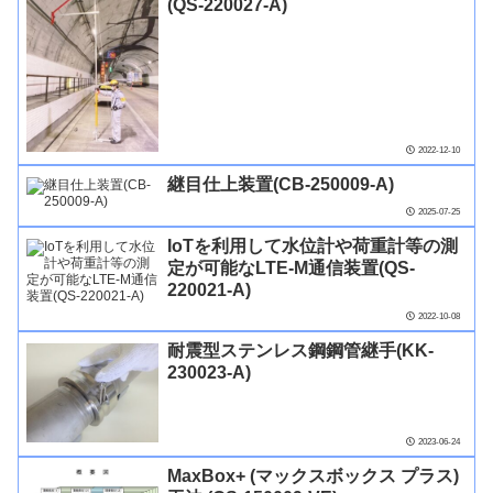
(QS-220027-A)
2022-12-10
継目仕上装置(CB-250009-A)
2025-07-25
IoTを利用して水位計や荷重計等の測
定が可能なLTE-M通信装置(QS-
220021-A)
2022-10-08
耐震型ステンレス鋼鋼管継手(KK-
230023-A)
2023-06-24
MaxBox+ (マックスボックス プラス)