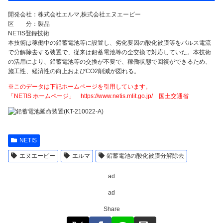
開発会社：株式会社エルマ,株式会社エヌエービー
区 分：製品
NETIS登録技術
本技術は稼働中の鉛蓄電池等に設置し、劣化要因の酸化被膜等をパルス電流
で分解除去する装置で、従来は鉛蓄電池等の全交換で対応していた。本技術
の活用により、鉛蓄電池等の交換が不要で、稼働状態で回復ができるため、
施工性、経済性の向上およびCO2削減が図れる。
※このデータは下記ホームページを引用しています。
「NETIS ホームページ」 https://www.netis.mlit.go.jp/ 国土交通省
NETIS
エヌエービー
エルマ
鉛蓄電池の酸化被膜分解除去
ad
ad
Share