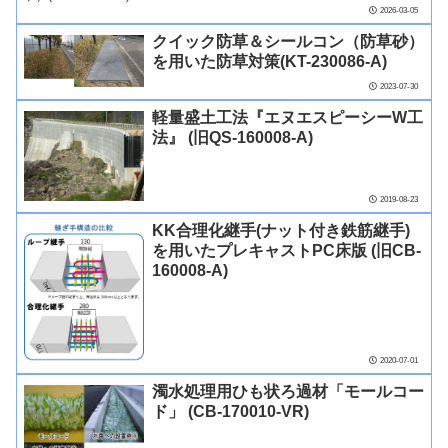
2026-03-05
クイック防草＆シールコン（防草砂）
を用いた防草対策(KT-230086-A)
2023-07-30
軽量盛土工法『エヌエスピーシーW工
法』 (旧QS-160008-A)
2019-08-23
KK合理化継手(ナット付き鉄筋継手)
を用いたプレキャストPC床版 (旧CB-
160008-A)
2020-07-01
濁水処理用ひも状ろ過材「モールコー
ド」 (CB-170010-VR)