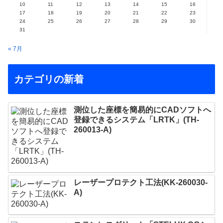
10
11
12
13
14
15
16
17
18
19
20
21
22
23
24
25
26
27
28
29
30
31
« 7月
カテゴリの新着
測位した座標を簡易的にCADソフトへ
登録できるシステム「LRTK」(TH-
260013-A)
レーザープロテクト⼯法(KK-260030-
A)