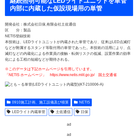
継続照明可能なLEDライトユニットを単管
内部に内蔵した仮設現場用の単管
開発会社：株式会社日保,有限会社土佐通信
区 分：製品
NETIS登録技術
本技術は、LEDライトユニットが内蔵された単管であり、従来はLED点滅灯
などが附属するスタンド等取付用の単管であった。本技術の活用により、点
滅灯などの内蔵化による作業員の接触・転倒リスクの低減、設置作業の効率
化による工程の短縮などが期待される。
※このデータは下記ホームページを引用しています。
「NETIS ホームページ」 https://www.netis.mlit.go.jp/ 国土交通省
0910施工計画、施工設備及び積算
NETIS
LEDライト内蔵単管
土佐通信
日保
ad
ad