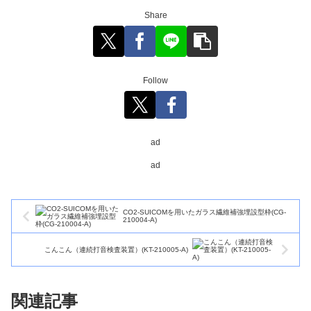
Share
Follow
ad
ad
CO2-SUICOMを用いたガラス繊維補強埋設型枠(CG-
210004-A)
こんこん（連続打音検査装置）(KT-210005-A)
関連記事