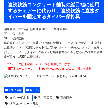
連続鉄筋コンクリート舗装の縦目地に使用
するチェアーに代わり、連続鉄筋に直接タ
イバーを固定するタイバー保持具
開発会社：株式会社藤崎商会,強プラ工業株式会社
区 分：製品
NETIS登録技術
連続鉄筋コンクリート舗装の縦目地に使用するチェアーに代わり、連続鉄筋
に直接タイバーを固定できる取付が容易なタイバー保持具。チェアー使用に
おけるチェアーとタイバーの組立及び結束作業が不要となるため作業の省力
化が図れ、経済性に優れる。
※このデータは下記ホームページを引用しています。
「NETIS ホームページ」 https://www.netis.mlit.go.jp/ 国土交通省
0907道路
NETIS
タイバー保持具
強プラ工業
藤崎商会
鉄筋コンクリート舗装