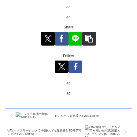
ad
ad
Share
Follow
ad
ad
モジュール省カ栓(KT-200128-A)
UAV用オブリークカメラを用いた写真測量と3Dモデリ
ング(KT-200129-A)