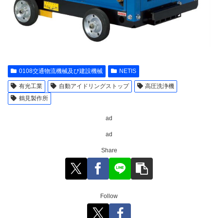
0108交通物流機械及び建設機械
NETIS
有光工業
自動アイドリングストップ
高圧洗浄機
鶴見製作所
ad
ad
Share
Follow