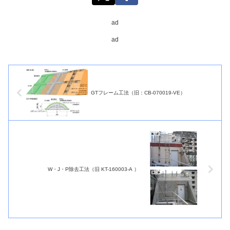
ad
ad
GTフレーム工法（旧：CB-070019-VE）
W・J・P除去工法（旧 KT-160003-A ）