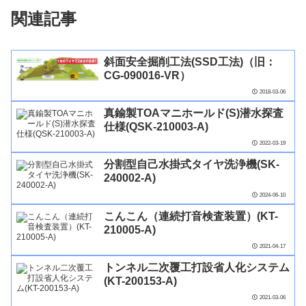
関連記事
斜面安全掘削工法(SSD工法)（旧：
CG-090016-VR）
2018-03-06
真鍮製TOAマニホールド(S)潜水探査
仕様(QSK-210003-A)
2022-03-19
分割型自己水掛式タイヤ洗浄機(SK-
240002-A)
2024-06-10
こんこん（連続打音検査装置）(KT-
210005-A)
2021-04-17
トンネル二次覆工打設省人化システム
(KT-200153-A)
2021-03-06