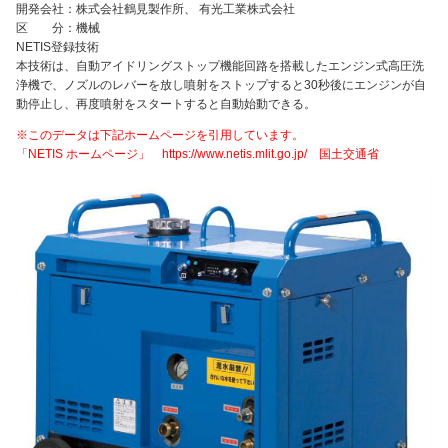
開発会社：株式会社鶴見製作所、 有光工業株式会社
区 分：機械
NETIS登録技術
本技術は、自動アイドリングストップ機能回路を搭載したエンジン式高圧洗
浄機で、ノズルのレバーを放し噴射をストップすると30秒後にエンジンが自
動停止し、再度噴射をスタートすると自動始動できる。
※このデータは下記ホームページを引用しています。
「NETIS ホームページ」 https://www.netis.mlit.go.jp/ 国土交通省