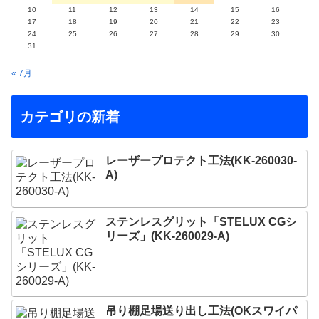
10
11
12
13
14
15
16
17
18
19
20
21
22
23
24
25
26
27
28
29
30
31
« 7月
カテゴリの新着
レーザープロテクト⼯法(KK-260030-
A)
ステンレスグリット「STELUX CGシ
リーズ」(KK-260029-A)
吊り棚足場送り出し工法(OKスワイパ