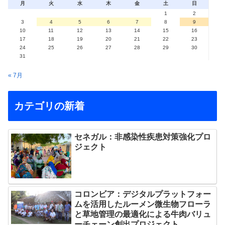
月
火
水
木
金
土
日
1
2
3
4
5
6
7
8
9
10
11
12
13
14
15
16
17
18
19
20
21
22
23
24
25
26
27
28
29
30
31
« 7月
カテゴリの新着
セネガル：非感染性疾患対策強化プロ
ジェクト
コロンビア：デジタルプラットフォー
ムを活用したルーメン微生物フローラ
と草地管理の最適化による牛肉バリュ
ーチェーン創出プロジェクト