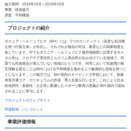
協力期間 2016年10月～2019年10月
事業 技術協力
課題 平和構築
プロジェクトの紹介
ボスニア・ヘルツェゴビナ（BiH）には、2つのエンティティ（高度な自治権
を持つ行政主体）が存在し、それぞれが独自の司法、教育などの国家制度を
有しています。中でもボスニア・ヘルツェゴビナ連邦側南部に位置するモス
タル市は、クロアチア系住民とムスリム系住民が住み分けている地域で、同
国でも民族統合が進んでいない地域のひとつです。同市において民族間の相
互理解を図ることはBiHにおける平和構築を進める上で象徴的な意味を持つこ
とになります。この協力では、BiH 国内のターゲット小学校において、保健
体育共通コア・カリキュラムの作成・導入支援を行います。これにより社会
的包摂性・多様性・公正性に配慮したスポーツ教育の意義が BiH 国内で認知
されることに寄与します。
プロジェクトのウェブサイト
関連動画・パンフレット
事業評価情報