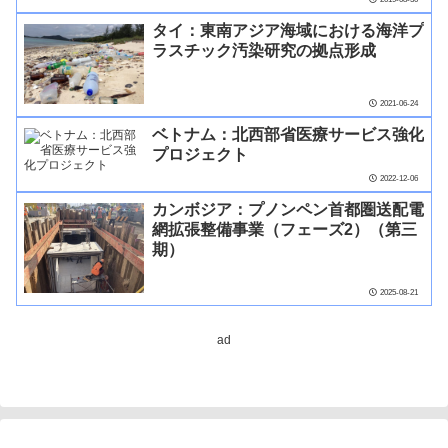
タイ：東南アジア海域における海洋プ
ラスチック汚染研究の拠点形成
2021-06-24
ベトナム：北西部省医療サービス強化
プロジェクト
2022-12-06
カンボジア：プノンペン首都圏送配電
網拡張整備事業（フェーズ2）（第三
期）
2025-08-21
ad