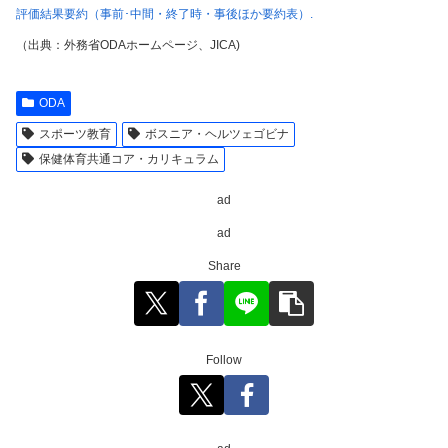
評価結果要約（事前･中間・終了時・事後ほか要約表）.
（出典：外務省ODAホームページ、JICA)
ODA
スポーツ教育
ボスニア・ヘルツェゴビナ
保健体育共通コア・カリキュラム
ad
ad
Share
Follow