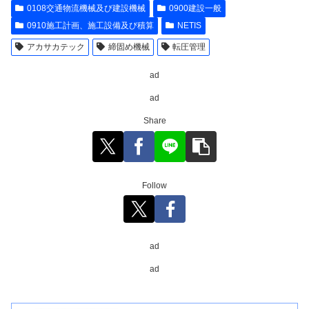
0108交通物流機械及び建設機械
0900建設一般
0910施工計画、施工設備及び積算
NETIS
アカサカテック
締固め機械
転圧管理
ad
ad
Share
Follow
ad
ad