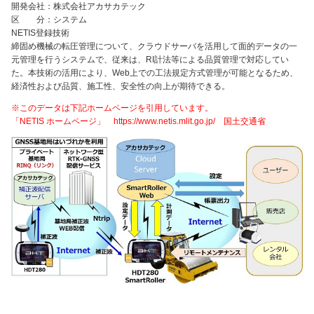
開発会社：株式会社アカサカテック
区 分：システム
NETIS登録技術
締固め機械の転圧管理について、クラウドサーバを活用して面的データの一
元管理を行うシステムで、従来は、RI計法等による品質管理で対応してい
た。本技術の活用により、Web上での工法規定方式管理が可能となるため、
経済性および品質、施工性、安全性の向上が期待できる。
※このデータは下記ホームページを引用しています。
「NETIS ホームページ」 https://www.netis.mlit.go.jp/ 国土交通省