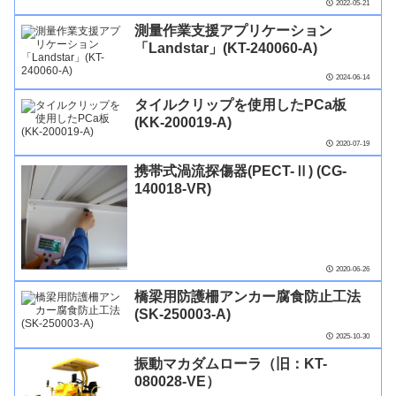
2022-05-21
測量作業支援アプリケーション
「Landstar」(KT-240060-A)
2024-06-14
タイルクリップを使用したPCa板
(KK-200019-A)
2020-07-19
携帯式渦流探傷器(PECT-Ⅱ) (CG-
140018-VR)
2020-06-26
橋梁用防護柵アンカー腐食防止工法
(SK-250003-A)
2025-10-30
振動マカダムローラ（旧：KT-
080028-VE）