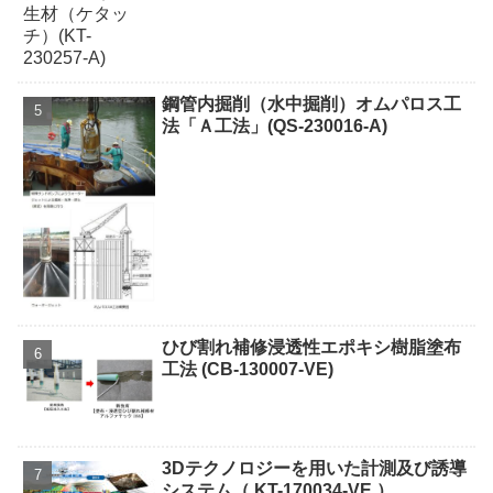
鋼管内掘削（水中掘削）オムパロス工
法「Ａ工法」(QS-230016-A)
ひび割れ補修浸透性エポキシ樹脂塗布
工法 (CB-130007-VE)
3Dテクノロジーを用いた計測及び誘導
システム（ KT-170034-VE ）