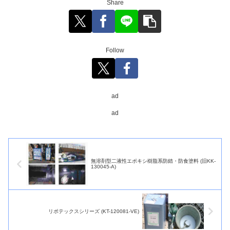
Share
Follow
ad
ad
無溶剤型二液性エポキシ樹脂系防錆・防食塗料 (旧KK-
130045-A)
リポテックスシリーズ (KT-120081-VE)