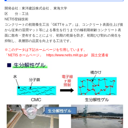
開発会社：東洋建設株式会社 、東海大学
区 分：工法
NETIS登録技術
コンクリートの初期養生工法「GETTキュア」は、コンクリート表面仕上げ後
から従来の湿潤マット等による養生を行うまでの極初期材齢コンクリート表
面に散布・塗布することにより、初期の乾燥を防ぎ、初期ひび割れの発生を
抑制し、表層部の品質を向上する工法です。
※このデータは下記ホームページを引用しています。
「NETIS ホームページ」 https://www.netis.mlit.go.jp/ 国土交通省