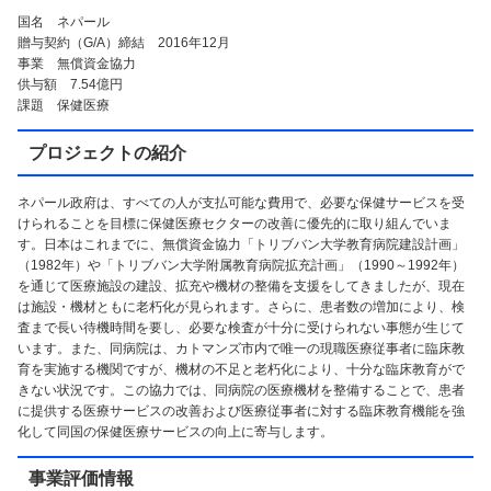
国名 ネパール
贈与契約（G/A）締結 2016年12月
事業 無償資金協力
供与額 7.54億円
課題 保健医療
プロジェクトの紹介
ネパール政府は、すべての人が支払可能な費用で、必要な保健サービスを受
けられることを目標に保健医療セクターの改善に優先的に取り組んでいま
す。日本はこれまでに、無償資金協力「トリブバン大学教育病院建設計画」
（1982年）や「トリブバン大学附属教育病院拡充計画」（1990～1992年）
を通じて医療施設の建設、拡充や機材の整備を支援をしてきましたが、現在
は施設・機材ともに老朽化が見られます。さらに、患者数の増加により、検
査まで長い待機時間を要し、必要な検査が十分に受けられない事態が生じて
います。また、同病院は、カトマンズ市内で唯一の現職医療従事者に臨床教
育を実施する機関ですが、機材の不足と老朽化により、十分な臨床教育がで
きない状況です。この協力では、同病院の医療機材を整備することで、患者
に提供する医療サービスの改善および医療従事者に対する臨床教育機能を強
化して同国の保健医療サービスの向上に寄与します。
事業評価情報