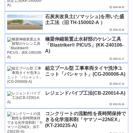
2024-08-20
石炭灰改良土(ソマッシュ)を用いた盛
土工法（旧 TH-150002-A ）
2018-10-30
橋梁伸縮装置止水材部のケレン工具
「Blastriker® PICUS」(KK-240106-
A)
2025-01-17
組立プール型 工事車両タイヤ洗浄ユ
ニット「バシャット」(CG-200008-A)
2020-07-19
レジェンドパイプ工法(CB-220014-A)
2022-05-28
コンクリートの流動性を長時間保持で
きる化学混和剤「ヤマソー22NEX」
(KT-230235-A)