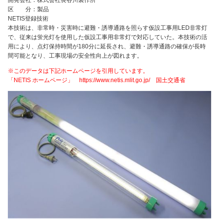
区 分：製品
NETIS登録技術
本技術は、非常時・災害時に避難・誘導通路を照らす仮設工事用LED非常灯
で、従来は蛍光灯を使用した仮設工事用非常灯で対応していた。本技術の活
用により、点灯保持時間が180分に延長され、避難・誘導通路の確保が長時
間可能となり、工事現場の安全性向上が図れます。
※このデータは下記ホームページを引用しています。
「NETIS ホームページ」 https://www.netis.mlit.go.jp/ 国土交通省