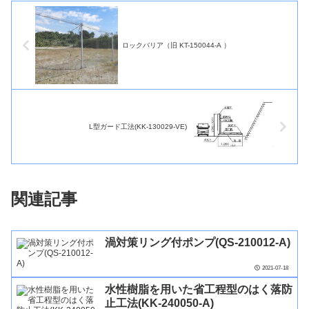
ロックバリア（旧 KT-150044-A ）
L型ガード工法(KK-130029-VE)
関連記事
渦対策リング付ポンプ(QS-210012-A)
2021-07-18
水性樹脂を用いた省工程型のはく落防
止工法(KK-240050-A)