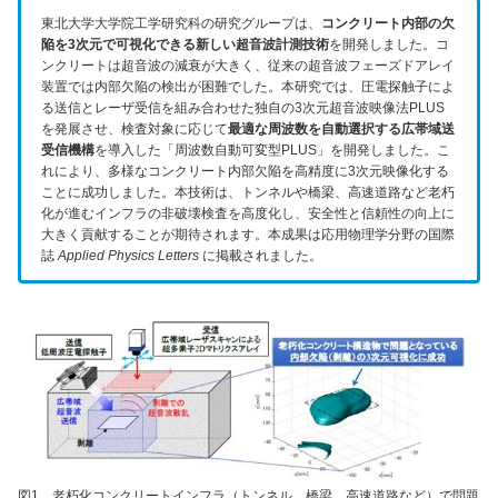
東北大学大学院工学研究科の研究グループは、
コンクリート内部の欠
陥を3次元で可視化できる新しい超音波計測技術
を開発しました。コ
ンクリートは超音波の減衰が大きく、従来の超音波フェーズドアレイ
装置では内部欠陥の検出が困難でした。本研究では、圧電探触子によ
る送信とレーザ受信を組み合わせた独自の3次元超音波映像法PLUS
を発展させ、検査対象に応じて
最適な周波数を自動選択する広帯域送
受信機構
を導入した「周波数自動可変型PLUS」を開発しました。こ
れにより、多様なコンクリート内部欠陥を高精度に3次元映像化する
ことに成功しました。本技術は、トンネルや橋梁、高速道路など老朽
化が進むインフラの非破壊検査を高度化し、安全性と信頼性の向上に
大きく貢献することが期待されます。本成果は応用物理学分野の国際
誌
Applied Physics Letters
に掲載されました。
図1．老朽化コンクリートインフラ（トンネル、橋梁、高速道路など）で問題