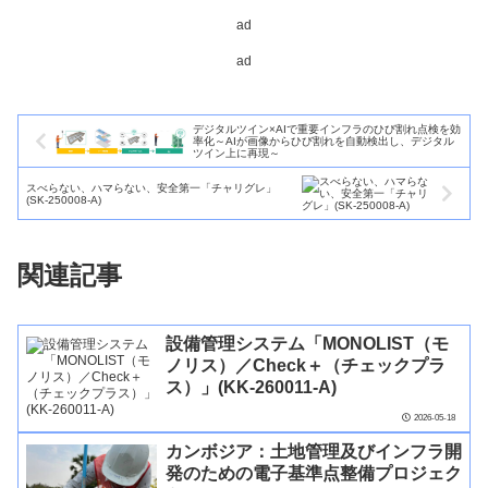
ad
ad
デジタルツイン×AIで重要インフラのひび割れ点検を効
率化～AIが画像からひび割れを自動検出し、デジタル
ツイン上に再現～
スべらない、ハマらない、安全第一「チャリグレ」
(SK-250008-A)
関連記事
設備管理システム「MONOLIST（モ
ノリス）／Check＋（チェックプラ
ス）」(KK-260011-A)
2026-05-18
カンボジア：土地管理及びインフラ開
発のための電子基準点整備プロジェク