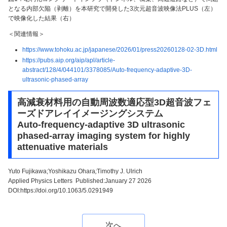
となる内部欠陥（剥離）を本研究で開発した3次元超音波映像法PLUS（左）
で映像化した結果（右）
＜関連情報＞
https://www.tohoku.ac.jp/japanese/2026/01/press20260128-02-3D.html
https://pubs.aip.org/aip/apl/article-
abstract/128/4/044101/3378085/Auto-frequency-adaptive-3D-
ultrasonic-phased-array
高減衰材料用の自動周波数適応型3D超音波フェ
ーズドアレイイメージングシステム
Auto-frequency-adaptive 3D ultrasonic
phased-array imaging system for highly
attenuative materials
Yuto Fujikawa;Yoshikazu Ohara
;
Timothy J. Ulrich
Applied Physics Letters Published:January 27 2026
DOI:https://doi.org/10.1063/5.0291949
次へ